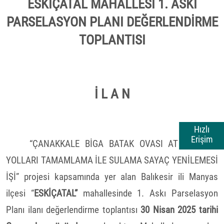
ESKİÇATAL MAHALLESİ 1. ASKI
PARSELASYON PLANI DEĞERLENDİRME
TOPLANTISI
İ L A N
Hızlı
Erişim
“ÇANAKKALE BİGA BATAK OVASI AT VE TİGH
YOLLARI TAMAMLAMA İLE SULAMA SAYAÇ YENİLEMESİ
İŞİ” projesi kapsamında yer alan Balıkesir ili Manyas
ilçesi “
ESKİÇATAL”
mahallesinde 1. Askı Parselasyon
Planı ilanı değerlendirme toplantısı
30 Nisan 2025 tarihi