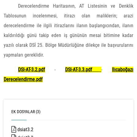
Derecelendirme Haritasının, AT Listesinin ve Denklik
Tablosunun incelenmesi, itirazı olan maliklerin; arazi
derecelendirme ile ilgili itirazlarını ilanın başlangıcından, ilanın
kaldırıldığı günü takip eden iş gününün mesai bitimine kadar
yazılı olarak DSİ 25. Bölge Müdürlüğüne dilekçe ile başvurularını
yapmaları gereklidir.
DSI-AT-3.2.pdf
-
DSI-AT-3.3.pdf
-
Ilıcaboğazı
Derecelendirme.pdf
EK DOSYALAR (3)
dsiat3.2
5359 kb