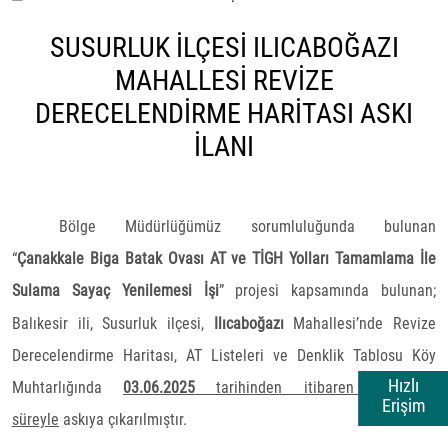
SUSURLUK İLÇESİ ILICABOĞAZI
MAHALLESİ REVİZE
DERECELENDİRME HARİTASI ASKI
İLANI
Bölge Müdürlüğümüz sorumluluğunda bulunan
“
Çanakkale Biga Batak Ovası AT ve TİGH Yolları Tamamlama İle
Sulama Sayaç Yenilemesi İşi
”
projesi kapsamında bulunan;
Balıkesir ili, Susurluk ilçesi,
Ilıcaboğazı
Mahallesi’nde Revize
Derecelendirme Haritası, AT Listeleri ve Denklik Tablosu Köy
Hızlı
Muhtarlığında
03.06.2025
tarihinden itibaren 30 gün
Erişim
süreyle
askıya çıkarılmıştır.