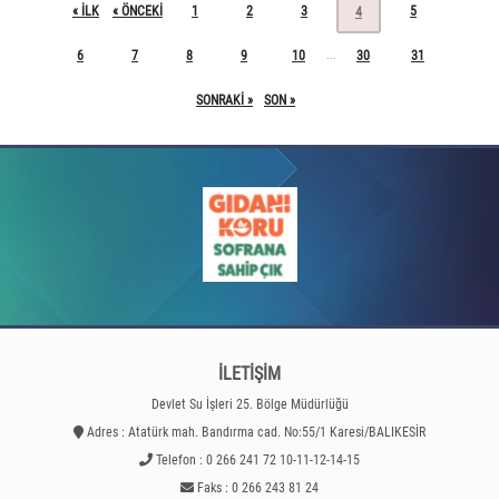
« ILK
« ÖNCEKI
1
2
3
5
4
6
7
8
9
10
30
31
...
SONRAKI »
SON »
İLETİŞİM
Devlet Su İşleri 25. Bölge Müdürlüğü
Adres : Atatürk mah. Bandırma cad. No:55/1 Karesi/BALIKESİR
Telefon : 0 266 241 72 10-11-12-14-15
Faks : 0 266 243 81 24