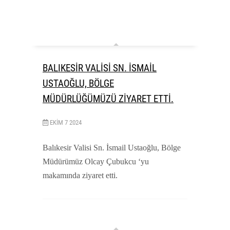
BALIKESİR VALİSİ SN. İSMAİL
USTAOĞLU, BÖLGE
MÜDÜRLÜĞÜMÜZÜ ZİYARET ETTİ.
EKIM
7
2024
Balıkesir Valisi Sn. İsmail Ustaoğlu, Bölge
Müdürümüz Olcay Çubukcu ‘yu
makamında ziyaret etti.